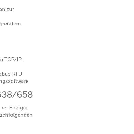
en zur
eperatem
on TCP/IP-
odbus RTU
ngssoftware
638/658
chen Energie
nachfolgenden