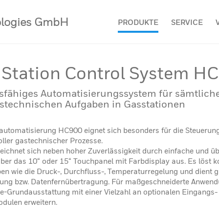
ologies GmbH
PRODUKTE
SERVICE
Station Control System H
sfähiges Automatisierungs­system für sämtlich
stech­nischen Aufgaben in Gasstationen
sautomatisierung HC900 eignet sich besonders für die Steuerun
ller gastechnischer Prozesse.
ichnet sich neben hoher Zuverlässigkeit durch einfache und üb
ber das 10“ oder 15“ Touchpanel mit Farbdisplay aus. Es löst 
n wie die Druck-, Durchfluss-, Temperaturregelung und dient gl
ung bzw. Datenfernübertragung. Für maßgeschneiderte Anwendu
e-Grundausstattung mit einer Vielzahl an optionalen Eingangs-
ulen erweitern.