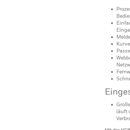
Proze
Bedi
Einfa
Einga
Melde
Kurve
Passw
Webba
Netzw
Fernw
Schne
Einge
Große
läuft
Verbra
Mit der HC90