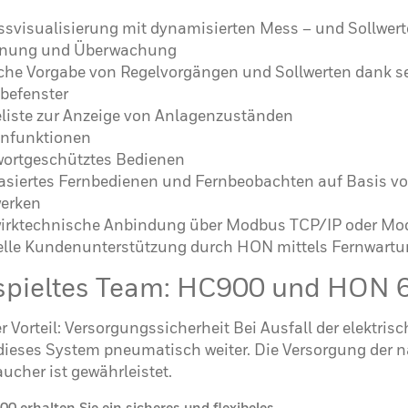
ssvisualisierung mit dynamisierten Mess – und Sollwert
enung und Überwachung
che Vorgabe von Regelvorgängen und Sollwerten dank s
befenster
liste zur Anzeige von Anlagenzuständen
nfunktionen
ortgeschütztes Bedienen
siertes Fernbedienen und Fernbeobachten auf Basis v
erken
irktechnische Anbindung über Modbus TCP/IP oder M
lle Kundenunterstützung durch HON mittels Fernwartu
spieltes Team: HC900 und HON 
r Vorteil: Versorgungssicherheit Bei Ausfall der elektris
 dieses System pneumatisch weiter. Die Versorgung der 
ucher ist gewährleistet.
0 erhalten Sie ein sicheres und flexibeles