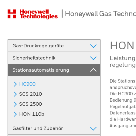
|
Honeywell
Gas Techn
HON 
Gas-Druckregelgeräte
Leistung
Sicherheitstechnik
regelung
Stationsautomatisierung
Die Station
HC900
anspruchsvo
SCS 2010
Die HC900 ze
Bedienung ü
SCS 2500
Regelaufgabe
Datenerfass
HON 110b
die Hardwar
Ausgangsmod
Gasfilter und Zubehör