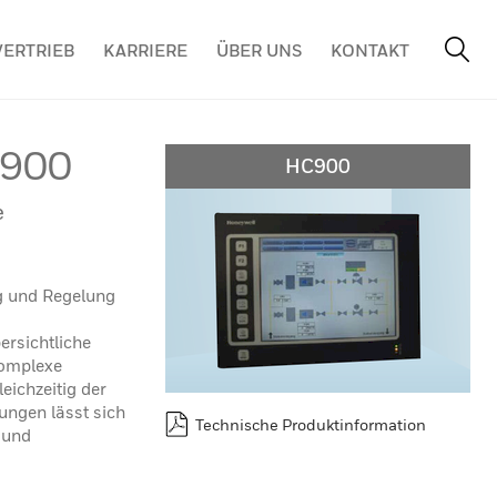
VERTRIEB
KARRIERE
ÜBER UNS
KONTAKT
C900
HC900
e
g und Regelung
ersichtliche
komplexe
eichzeitig der
ngen lässt sich
Technische Produktinformation
 und