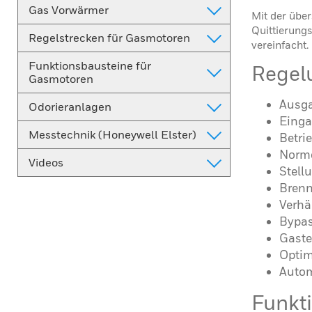
Gas Vorwärmer
Mit der übe
Quittierungs
Regelstrecken für Gasmotoren
vereinfacht.
Funktionsbausteine für
Regel
Gasmotoren
Ausga
Odorieranlagen
Einga
Messtechnik (Honeywell Elster)
Betri
Normd
Videos
Stell
Brenn
Verhä
Bypas
Gaste
Optim
Autom
Funkt