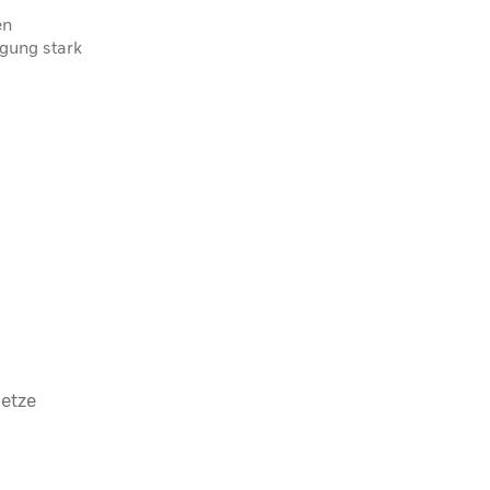
en
igung stark
etze