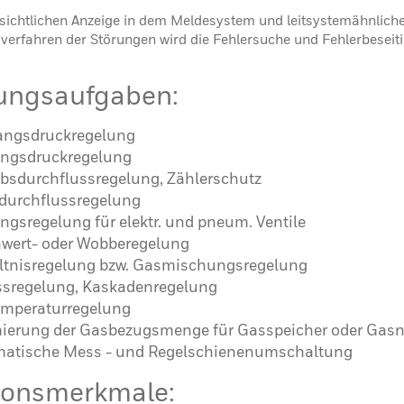
rsichtlichen Anzeige in dem Meldesystem und leitsystemähnlich
verfahren der Störungen wird die Fehlersuche und Fehlerbeseit
ungsaufgaben:
ngsdruckregelung
ngsdruckregelung
ebsdurchflussregelung, Zählerschutz
urchflussregelung
ungsregelung für elektr. und pneum. Ventile
wert- oder Wobberegelung
ltnisregelung bzw. Gasmischungsregelung
sregelung, Kaskadenregelung
mperaturregelung
ierung der Gasbezugsmenge für Gasspeicher oder Gasn
atische Mess - und Regelschienenumschaltung
ionsmerkmale: